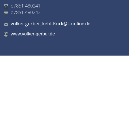
o7851 480241
o7851 480242
volker.gerber_kehl-Kork@t-online.de
www.volker-gerber.de