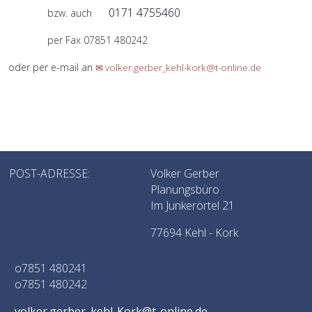
0171 4755460
bzw. auch
per Fax 07851 480242
oder per e-mail an
✉ volker.gerber_kehl-kork@t-online.de
POST-ADRESSE:
Volker Gerber
Planungsbüro
Im Junkerörtel 21
77694 Kehl - Kork
o7851 480241
o7851 480242
volker.gerber_kehl-Kork@t-online.de